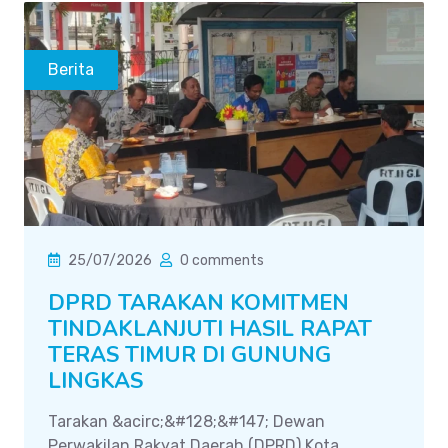
Berita
25/07/2026
0 comments
DPRD TARAKAN KOMITMEN
TINDAKLANJUTI HASIL RAPAT
TERAS TIMUR DI GUNUNG
LINGKAS
Tarakan &acirc;&#128;&#147; Dewan
Perwakilan Rakyat Daerah (DPRD) Kota