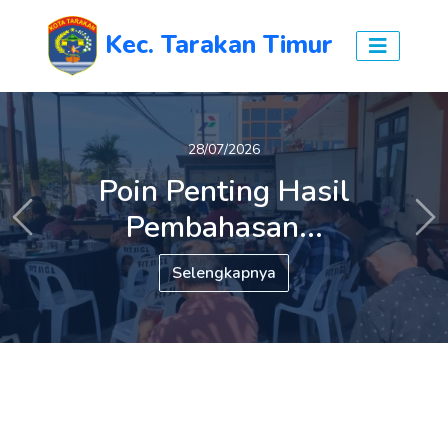
Kec. Tarakan Timur
27/07/2026
28/07/2026
Poin Penting Hasil
Tiga Persoalan Prioritas
Pembahasan...
Warga...
Previous
Ne
Selengkapnya
Selengkapnya