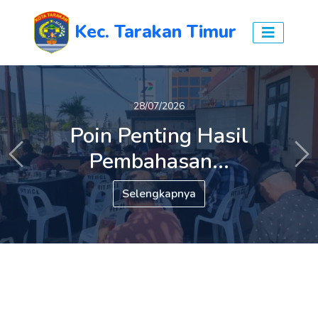
Kec. Tarakan Timur
27/07/2026
28/07/2026
Poin Penting Hasil
Tiga Persoalan Prioritas
Pembahasan...
Warga...
Previous
Ne
Selengkapnya
Selengkapnya