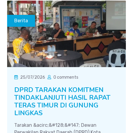
Berita
25/07/2026
0 comments
DPRD TARAKAN KOMITMEN
TINDAKLANJUTI HASIL RAPAT
TERAS TIMUR DI GUNUNG
LINGKAS
Tarakan &acirc;&#128;&#147; Dewan
Perwakilan Rakyat Daerah (DPRD) Kota