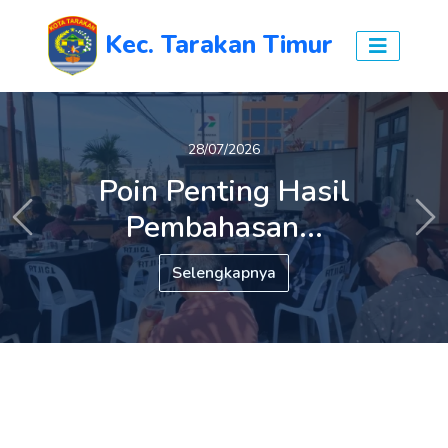
Kec. Tarakan Timur
27/07/2026
28/07/2026
Poin Penting Hasil
Tiga Persoalan Prioritas
Pembahasan...
Warga...
Previous
Ne
Selengkapnya
Selengkapnya