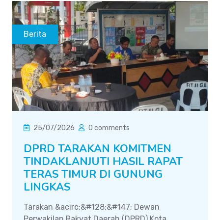
Berita
25/07/2026
0 comments
DPRD TARAKAN KOMITMEN
TINDAKLANJUTI HASIL RAPAT
TERAS TIMUR DI GUNUNG
LINGKAS
Tarakan &acirc;&#128;&#147; Dewan
Perwakilan Rakyat Daerah (DPRD) Kota