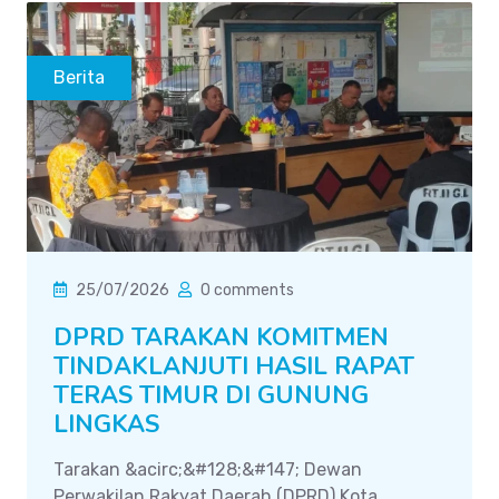
Berita
25/07/2026
0 comments
DPRD TARAKAN KOMITMEN
TINDAKLANJUTI HASIL RAPAT
TERAS TIMUR DI GUNUNG
LINGKAS
Tarakan &acirc;&#128;&#147; Dewan
Perwakilan Rakyat Daerah (DPRD) Kota