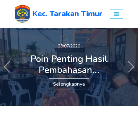
Kec. Tarakan Timur
27/07/2026
28/07/2026
Poin Penting Hasil
Tiga Persoalan Prioritas
Pembahasan...
Warga...
Previous
Ne
Selengkapnya
Selengkapnya