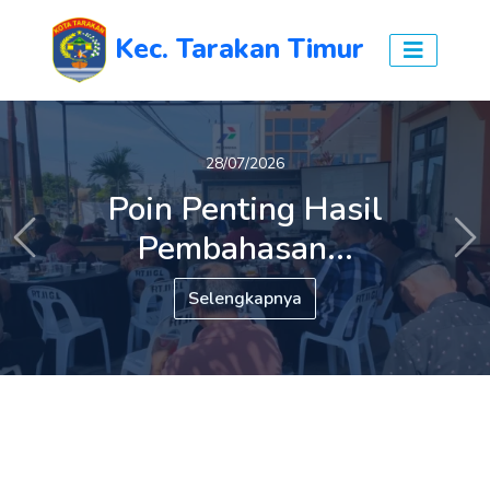
Kec. Tarakan Timur
27/07/2026
28/07/2026
Poin Penting Hasil
Tiga Persoalan Prioritas
Pembahasan...
Warga...
Previous
Ne
Selengkapnya
Selengkapnya