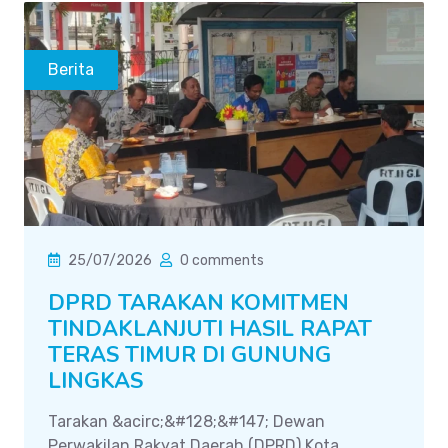
Berita
25/07/2026
0 comments
DPRD TARAKAN KOMITMEN
TINDAKLANJUTI HASIL RAPAT
TERAS TIMUR DI GUNUNG
LINGKAS
Tarakan &acirc;&#128;&#147; Dewan
Perwakilan Rakyat Daerah (DPRD) Kota